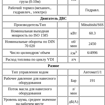
груза (0-10м)
Рабочий тормоз (механич.,
Гидравл.
гидравлич., электро)
Двигатель ДВС
Производитель/Тип
Mitsubishi/S6S
Номинальная выходная
кВт
60.3
мощность по ISO 1585
Номинальные обороты по DIN
об/
2450
70 020
мин
3
Число цилиндров/ объем
6/4996
/см
Расход топлива по циклу VDI
л/ч
Разное
Тип управления ходом
Автомат1/1
Рабочее давление для навесного
Бар
191
оборудования
Поток масла для навесного
л/
оборудования
мин
Уровень шума, среднее значение
дБ(А)
на рабочем месте