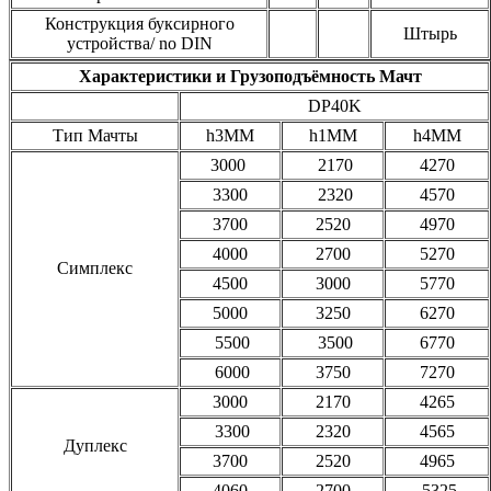
Конструкция буксирного
Штырь
устройства/ no DIN
Характеристики и Грузоподъёмность Мачт
DP40K
Тип Мачты
h3ММ
h1ММ
h4ММ
3000
2170
4270
3300
2320
4570
3700
2520
4970
4000
2700
5270
Симплекс
4500
3000
5770
5000
3250
6270
5500
3500
6770
6000
3750
7270
3000
2170
4265
3300
2320
4565
Дуплекс
3700
2520
4965
4060
2700
5325