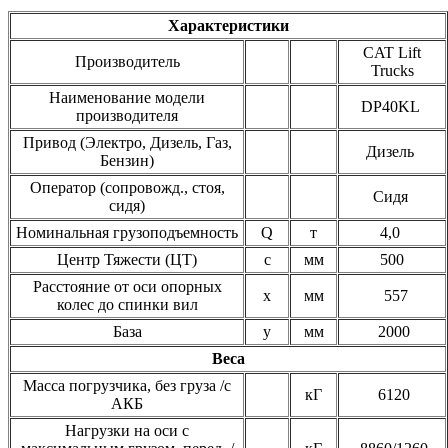
Характеристики
CAT Lift
Производитель
Trucks
Наименование модели
DP40KL
производителя
Привод (Электро, Дизель, Газ,
Дизель
Бензин)
Оператор (сопровожд., стоя,
Сидя
сидя)
Номинальная грузоподъемность
Q
т
4,0
Центр Тяжести (ЦТ)
c
мм
500
Расстояние от оси опорных
x
мм
557
колес до спинки вил
База
y
мм
2000
Веса
Масса погрузчика, без груза /с
кГ
6120
АКБ
Нагрузки на оси с