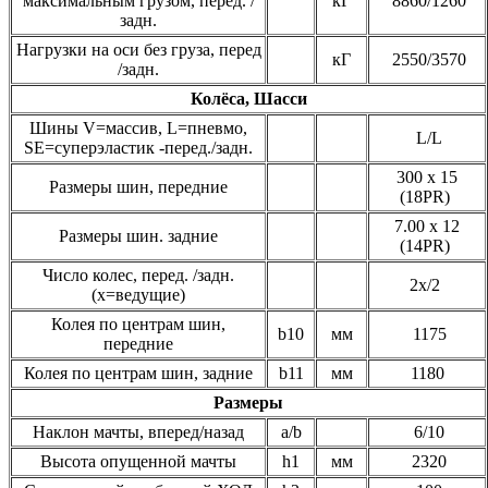
максимальным грузом, перед. /
кГ
8860/1260
задн.
Нагрузки на оси без груза, перед
кГ
2550/3570
/задн.
Колёса, Шасси
Шины V=массив, L=пневмо,
L/L
SЕ=суперэластик -перед./задн.
300 x 15
Размеры шин, передние
(18PR)
7.00 x 12
Размеры шин. задние
(14PR)
Число колес, перед. /задн.
2x/2
(х=ведущие)
Колея по центрам шин,
b10
мм
1175
передние
Колея по центрам шин, задние
b11
мм
1180
Размеры
Наклон мачты, вперед/назад
a/b
6/10
Высота опущенной мачты
h1
мм
2320