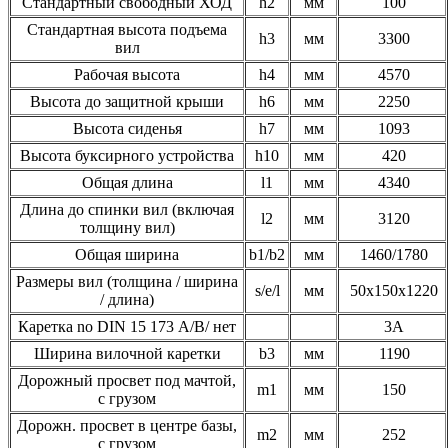
Стандартный свободный ХОД
h2
мм
100
Стандартная высота подъема
h3
мм
3300
вил
Рабочая высота
h4
мм
4570
Высота до защитной крыши
h6
мм
2250
Высота сиденья
h7
мм
1093
Высота буксирного устройства
h10
мм
420
Общая длина
l1
мм
4340
Длина до спинки вил (включая
l2
мм
3120
толщину вил)
Общая ширина
b1/b2
мм
1460/1780
Размеры вил (толщина / ширина
s/e/l
мм
50x150x1220
/ длина)
Каретка no DIN 15 173 А/B/ нет
3A
Ширина вилочной каретки
b3
мм
1190
Дорожный просвет под мачтой,
m1
мм
150
с грузом
Дорожн. просвет в центре базы,
m2
мм
252
с грузом