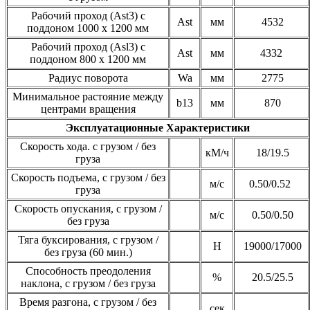
Рабочий проход (Ast3) с
Ast
мм
4532
поддоном 1000 х 1200 мм
Рабочий проход (Asl3) с
Ast
мм
4332
поддоном 800 х 1200 мм
Радиус поворота
Wa
мм
2775
Минимальное растояние между
b13
мм
870
центрами вращения
Эксплуатационные Характеристики
Скорость хода. с грузом / без
кМ/ч
18/19.5
груза
Скорость подъема, с грузом / без
м/с
0.50/0.52
груза
Скорость опускания, с грузом /
м/с
0.50/0.50
без груза
Тяга буксирования, с грузом /
H
19000/17000
без груза (60 мин.)
Способность преодоления
%
20.5/25.5
наклона, с грузом / без груза
Время разгона, с грузом / без
сек